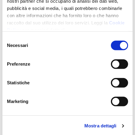
nostri partner che si occupano di analisi dei dati web,
pubblicità e social media, i quali potrebbero combinarle
con altre informazioni che ha fornito loro o che hanno
raccolto dal suo utilizzo dei loro servizi. Leggi la
Cookie
Policy
per maggiori dettagli.
Selezione
La Legge di Bilancio 2025 introduce novità e
Necessari
del
conferme importanti per il mondo del welfare
consenso
aziendale, affrontate nei commi 385 - 391.
Preferenze
Scopriamo insieme queste novità e come le
soluzioni di DoubleYou possono aiutarti.
Statistiche
Topics:
Fringe Benefit
Normativa
Marketing
Welfare&Wellbeing
Flexible Benefit
Mostra dettagli