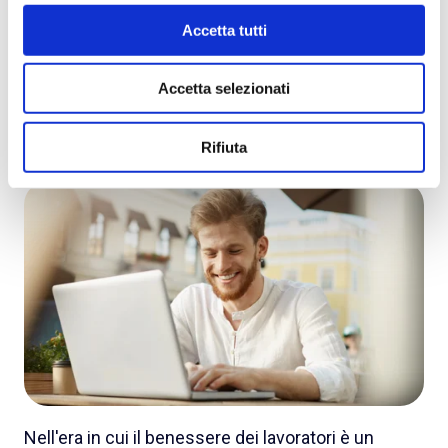
ZWelfare Shop: la soluzione
Accetta tutti
semplice e veloce per gestire
i fringe benefit aziendali
Accetta selezionati
by
DoubleYou
on Oct 31, 2024, 11:02:41 AM
Rifiuta
Nell'era in cui il benessere dei lavoratori è un