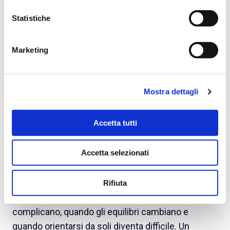
by
Maddalena Godano
on Dec 16, 2025, 5:44:03 PM
Statistiche
Marketing
Mostra dettagli
Accetta tutti
Accetta selezionati
Il wellbeing non è più un concetto astratto o un
insieme di iniziative isolate. È qualcosa che entra
Rifiuta
nella vita delle persone quando le cose si
complicano, quando gli equilibri cambiano e
quando orientarsi da soli diventa difficile. Un