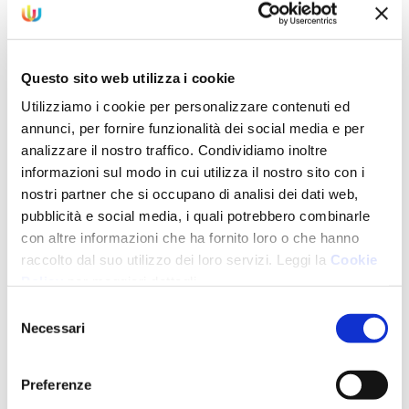
Negli ultimi anni il wellbeing è entrato con forza
nel linguaggio delle imprese. Ma tra parlarne e
costruire un piano davvero efficace c’è una
Questo sito web utilizza i cookie
differenza sostanziale. Molte aziende hanno
compreso perché il wellbeing sia oggi una leva
Utilizziamo i cookie per personalizzare contenuti ed
annunci, per fornire funzionalità dei social media e per
strategica. Molte meno hanno chiaro come creare
analizzare il nostro traffico. Condividiamo inoltre
pia …
informazioni sul modo in cui utilizza il nostro sito con i
nostri partner che si occupano di analisi dei dati web,
pubblicità e social media, i quali potrebbero combinarle
Topics:
WELLBEING
con altre informazioni che ha fornito loro o che hanno
raccolto dal suo utilizzo dei loro servizi. Leggi la
Cookie
Policy
per maggiori dettagli.
Selezione
Corporate wellbeing: cosa
Necessari
del
significa e perché serve
consenso
davvero nelle aziende
Preferenze