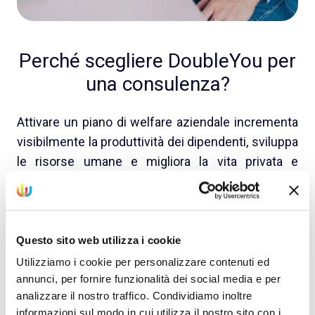
Perché scegliere DoubleYou per
una consulenza?
Attivare un piano di welfare aziendale incrementa
visibilmente la produttività dei dipendenti, sviluppa
le risorse umane e migliora la vita privata e
lavorativa di tutti.
DoubleYou mette a disposizione delle aziende di
ogni settore e dimensione un servizio di
Questo sito web utilizza i cookie
consulenza completo, frutto di anni di esperienza
Utilizziamo i cookie per personalizzare contenuti ed
nel welfare management e in costante
annunci, per fornire funzionalità dei social media e per
aggiornamento.
analizzare il nostro traffico. Condividiamo inoltre
informazioni sul modo in cui utilizza il nostro sito con i