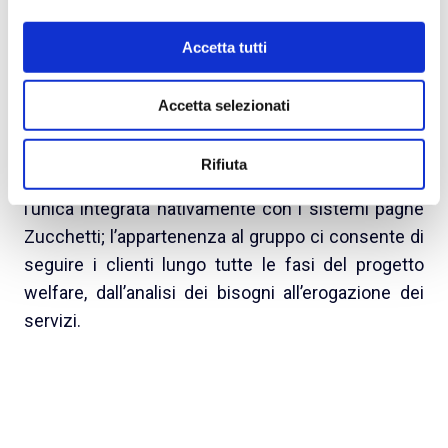
DoubleYou
è un’azienda del
gruppo Zucchetti
,
Accetta tutti
leader in Italia per la fornitura di software per il
mondo HR.
Accetta selezionati
La nostra piattaforma ZWelfare per la gestione dei
Rifiuta
flexible benefits ha inoltre il vantaggio di essere
l’unica integrata nativamente con i sistemi paghe
Zucchetti; l’appartenenza al gruppo ci consente di
seguire i clienti lungo tutte le fasi del progetto
welfare, dall’analisi dei bisogni all’erogazione dei
servizi.