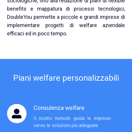
sociologiche, fino alla redazione di piani di flexible
benefits e mappatura di processi tecnologici,
DoubleYou permette a piccole e grandi imprese di
implementare progetti di welfare aziendale
efficaci ed in poco tempo.
Piani welfare personalizzabili
Consulenza welfare
Consulenza
welfare
Il nostro metodo guida le imprese
verso le soluzioni più adeguate