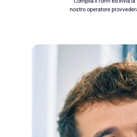
Compila il form ed invia la 
nostro operatore provvederà 