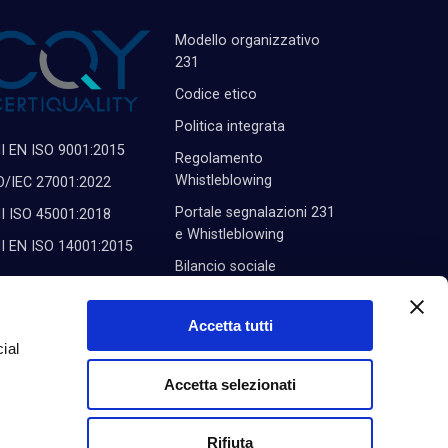
Modello organizzativo
231
Codice etico
Politica integrata
I EN ISO 9001:2015
Regolamento
Whistleblowing
O/IEC 27001:2022
Portale segnalazioni 231
I ISO 45001:2018
e Whistleblowing
I EN ISO 14001:2015
Bilancio sociale
Politica di parità di genere
Accetta tutti
ial
Accetta selezionati
e
Rifiuta
.