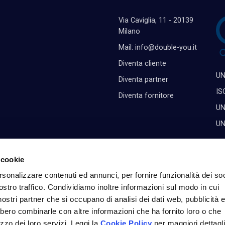
Via Caviglia, 11 - 20139
Milano
Mail: info@double-you.it
Diventa cliente
UN
Diventa partner
IS
Diventa fornitore
UN
UN
 cookie
rsonalizzare contenuti ed annunci, per fornire funzionalità dei soc
ostro traffico. Condividiamo inoltre informazioni sul modo in cui
i nostri partner che si occupano di analisi dei dati web, pubblicità 
bbero combinarle con altre informazioni che ha fornito loro o che
izzo dei loro servizi. Leggi la
Cookie Policy
per maggiori dettagli