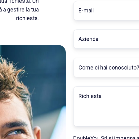
tua richiesta. Un
E-
a gestire la tua
mail
*
richiesta.
Nome
società
Come
ci
hai
conosciuto?
Inserisci
*
la
tua
richiesta
DoubleYou Srl si impegna a