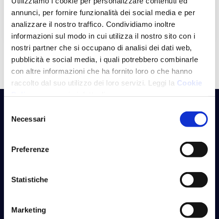
Utilizziamo i cookie per personalizzare contenuti ed
45001
annunci, per fornire funzionalità dei social media e per
analizzare il nostro traffico. Condividiamo inoltre
informazioni sul modo in cui utilizza il nostro sito con i
nostri partner che si occupano di analisi dei dati web,
pubblicità e social media, i quali potrebbero combinarle
con altre informazioni che ha fornito loro o che hanno
raccolto dal suo utilizzo dei loro servizi. Leggi la
Cookie
Policy
per maggiori dettagli.
Dicono di noi
Selezione
Necessari
del
consenso
Preferenze
“Attivare un piano di welfare che partecipi le
persone e le loro famiglie del valore che hanno
Statistiche
prodotto con il loro lavoro e la loro dedizione,
disporre di un portale efficiente ed accattivante
Marketing
che possa permettere la realizzazione di un