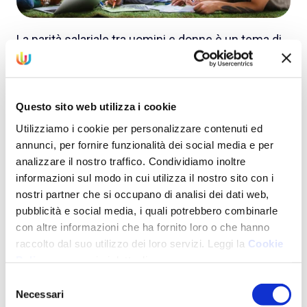
La parità salariale tra uomini e donne è un tema di
grande attualità e importanza in Italia. Nonostante i
progressi legislativi e le iniziative a livello europeo,
il gender pay gap rimane una questione irrisolta. In
Questo sito web utilizza i cookie
questo articolo, esploreremo la normativa italiana
Utilizziamo i cookie per personalizzare contenuti ed
ed europea sulla p …
annunci, per fornire funzionalità dei social media e per
analizzare il nostro traffico. Condividiamo inoltre
informazioni sul modo in cui utilizza il nostro sito con i
Topics:
Normativa
DEI
nostri partner che si occupano di analisi dei dati web,
pubblicità e social media, i quali potrebbero combinarle
con altre informazioni che ha fornito loro o che hanno
raccolto dal suo utilizzo dei loro servizi. Leggi la
Cookie
Differenze tra uomini e
Policy
per maggiori dettagli.
donne nel lavoro: come agire
Selezione
Necessari
del