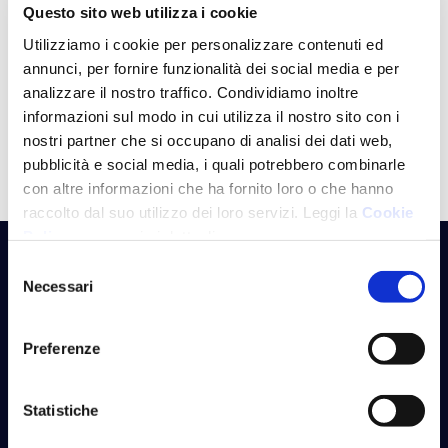
Questo sito web utilizza i cookie
motivazione sono fattori sempre più critici per
Utilizziamo i cookie per personalizzare contenuti ed
l’engagem …
annunci, per fornire funzionalità dei social media e per
analizzare il nostro traffico. Condividiamo inoltre
Topics:
Fringe Benefit
Welfare&Wellbeing
informazioni sul modo in cui utilizza il nostro sito con i
nostri partner che si occupano di analisi dei dati web,
ZWelfare Shop
pubblicità e social media, i quali potrebbero combinarle
con altre informazioni che ha fornito loro o che hanno
raccolto dal suo utilizzo dei loro servizi. Leggi la
Cookie
Policy
per maggiori dettagli.
Selezione
Necessari
del
consenso
Preferenze
Statistiche