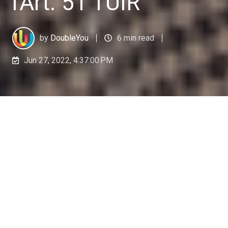
l'Art. 51 TUIR
by
DoubleYou
6 min read
Jun 27, 2022, 4:37:00 PM
L’Art. 51 TUIR è la principale fonte normativa del
welfare aziendale: scopriamo che cosa indica e
quali sono le altre normative dedicate al welfare,
aggiornate alle novità del 2026.​