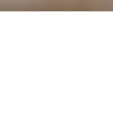
Quali accordi si trovano alla base dell’erogazione
del welfare aziendale? E in quali casi risulta
obbligatorio per il datore di lavoro erogare servizi
di welfare ai propri dipendenti? Facciamo un po’ di
chiarezza.
Indice dei contenuti:
Quando il welfare aziendale è obbligatorio?
Quando è necessario stringere un accordo
di welfare aziendale con i sindacati?
Una piattaforma di welfare che rende la
gestione più semplice