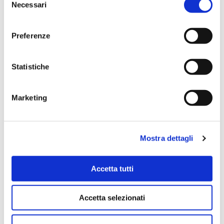
Necessari
del
consenso
Preferenze
Statistiche
Marketing
Mostra dettagli
Area buoni acquisto
Accetta tutti
Numerose gift card per i migliori brand presenti
Accetta selezionati
sul mercato: