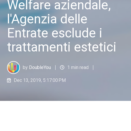
Welfare aziendale,
l'Agenzia delle
Entrate esclude i
trattamenti estetici
by
DoubleYou
1 min read
Dec 13, 2019, 5:17:00 PM
I trattamenti estetici non rientrano tra i servizi
con finalità ricreative. È possibile rimborsare le