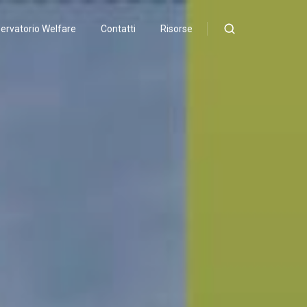
ervatorio Welfare
Contatti
Risorse