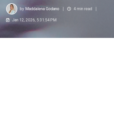
by
Maddalena Godano
4 min read
Jan 12, 2026, 5:31:54 PM
La Legge di Bilancio 2026 si inserisce in un
percorso ormai consolidato, che punta a
rafforzare il ruolo del lavoro stabile, sostenere il
potere d’acquisto e costruire un sistema di
welfare sempre più integrato, in cui pubblico e
privato collaborano in modo complementare.
Non si tratta di una manovra di rottura, ma di una
legge che consolida e rende strutturali alcune