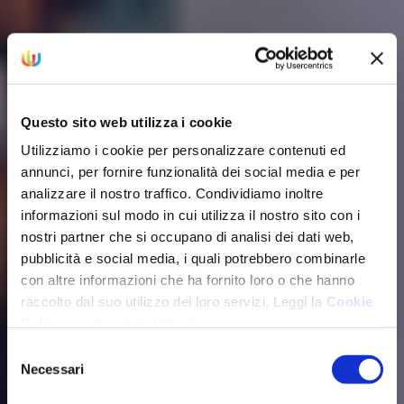
Questo sito web utilizza i cookie
Utilizziamo i cookie per personalizzare contenuti ed
annunci, per fornire funzionalità dei social media e per
analizzare il nostro traffico. Condividiamo inoltre
informazioni sul modo in cui utilizza il nostro sito con i
nostri partner che si occupano di analisi dei dati web,
pubblicità e social media, i quali potrebbero combinarle
con altre informazioni che ha fornito loro o che hanno
raccolto dal suo utilizzo dei loro servizi. Leggi la
Cookie
Policy
per maggiori dettagli.
Fringe Benefit e welfare
Selezione
aziendale: le differenze e la
Necessari
del
tassazione prevista
consenso