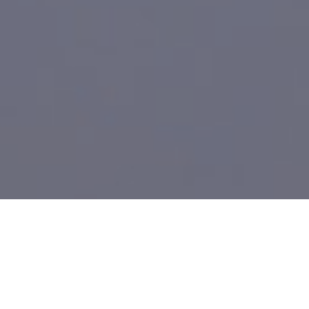
Il
welfare aziendale
non è più un optional: è una
leva strategica che trasforma il costo del